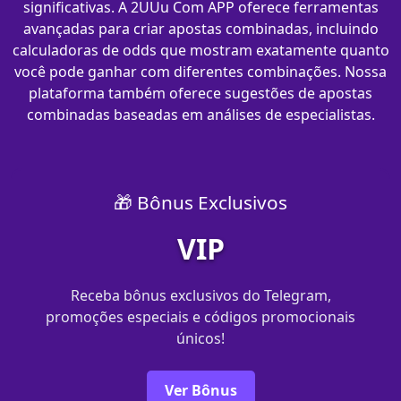
significativas. A 2UUu Com APP oferece ferramentas
avançadas para criar apostas combinadas, incluindo
calculadoras de odds que mostram exatamente quanto
você pode ganhar com diferentes combinações. Nossa
plataforma também oferece sugestões de apostas
combinadas baseadas em análises de especialistas.
🎁 Bônus Exclusivos
VIP
Receba bônus exclusivos do Telegram,
promoções especiais e códigos promocionais
únicos!
Ver Bônus