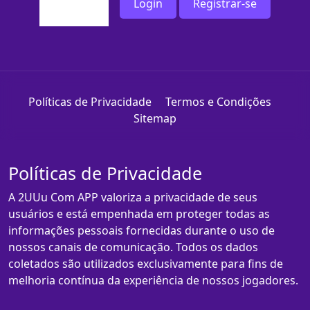
Login
Registrar-se
Políticas de Privacidade
Termos e Condições
Sitemap
Políticas de Privacidade
A 2UUu Com APP valoriza a privacidade de seus
usuários e está empenhada em proteger todas as
informações pessoais fornecidas durante o uso de
nossos canais de comunicação. Todos os dados
coletados são utilizados exclusivamente para fins de
melhoria contínua da experiência de nossos jogadores.