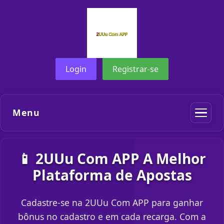
Login
Registrar-se
Menu
📱 2UUu Com APP A Melhor
Plataforma de Apostas
Cadastre-se na 2UUu Com APP para ganhar
bônus no cadastro e em cada recarga. Com a