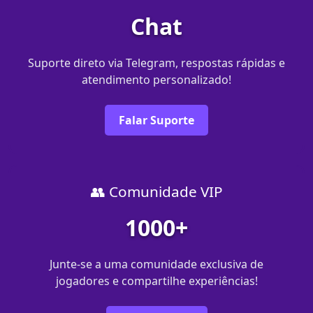
Chat
Suporte direto via Telegram, respostas rápidas e
atendimento personalizado!
Falar Suporte
👥 Comunidade VIP
1000+
Junte-se a uma comunidade exclusiva de
jogadores e compartilhe experiências!