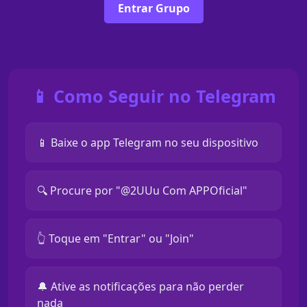
Entrar Grupo
📱 Como Seguir no Telegram
📱 Baixe o app Telegram no seu dispositivo
🔍 Procure por "@2UUu Com APPOficial"
👆 Toque em "Entrar" ou "Join"
🔔 Ative as notificações para não perder
nada