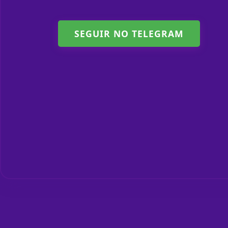
SEGUIR NO TELEGRAM