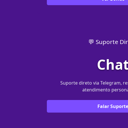
💬 Suporte Di
Cha
Suporte direto via Telegram, r
atendimento persona
Falar Suport