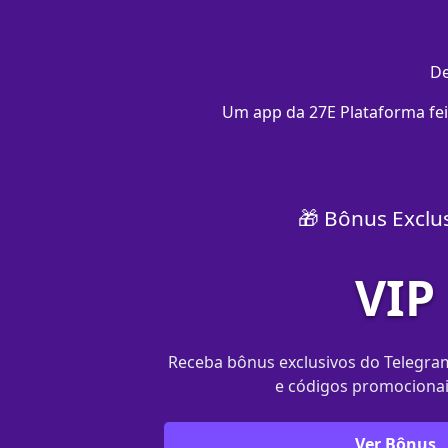
De
Um app da 27E Plataforma feit
🎁 Bônus Exclu
VIP
Receba bônus exclusivos do Telegra
e códigos promocionai
Ver Bônus