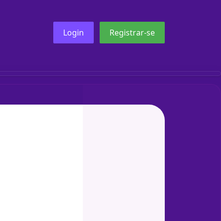
Login
Registrar-se