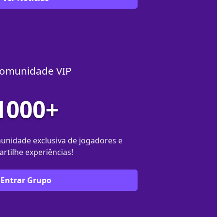
Comunidade VIP
1000+
unidade exclusiva de jogadores e
rtilhe experiências!
Entrar Grupo