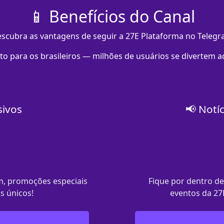
📱 Benefícios do Canal
scubra as vantagens de seguir a 27E Plataforma no Teleg
o para os brasileiros — milhões de usuários se divertem aq
sivos
📢 Notí
m, promoções especiais
Fique por dentro d
s únicos!
eventos da 27