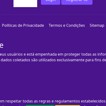
Políticas de Privacidade
Termos e Condições
Sitemap
de
 seus usuários e está empenhada em proteger todas as inf
dados coletados são utilizados exclusivamente para fins d
 respeitar todas as regras e regulamentos estabelecidos.