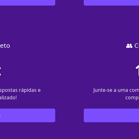
reto
👥 
t
espostas rápidas e
Junte-se a uma com
lizado!
compa
e