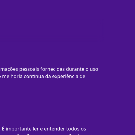
ormações pessoais fornecidas durante o uso
e melhoria contínua da experiência de
 É importante ler e entender todos os