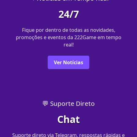
24/7
Fique por dentro de todas as novidades,
promoções e eventos da 222Game em tempo
real!
Ver Notícias
💬 Suporte Direto
Chat
Suporte direto via Telegram, respostas rápidas e