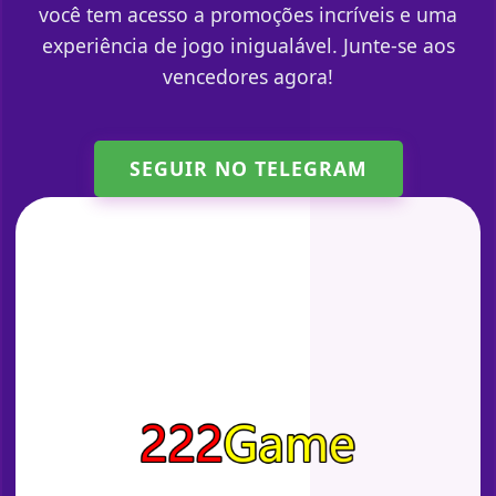
você tem acesso a promoções incríveis e uma
experiência de jogo inigualável. Junte-se aos
vencedores agora!
SEGUIR NO TELEGRAM