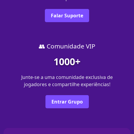
Falar Suporte
👥 Comunidade VIP
1000+
Junte-se a uma comunidade exclusiva de
jogadores e compartilhe experiências!
Entrar Grupo