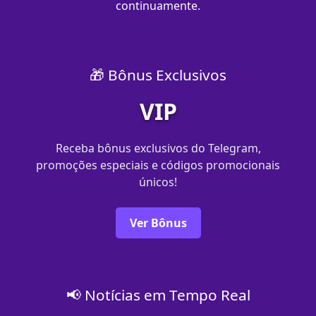
continuamente.
🎁 Bônus Exclusivos
VIP
Receba bônus exclusivos do Telegram,
promoções especiais e códigos promocionais
únicos!
Ver Bônus
📢 Notícias em Tempo Real