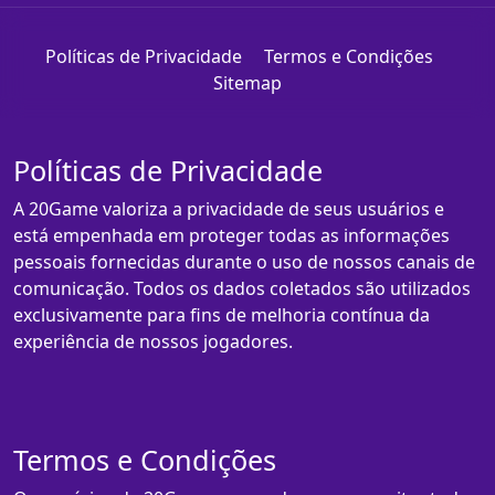
Políticas de Privacidade
Termos e Condições
Sitemap
Políticas de Privacidade
A 20Game valoriza a privacidade de seus usuários e
está empenhada em proteger todas as informações
pessoais fornecidas durante o uso de nossos canais de
comunicação. Todos os dados coletados são utilizados
exclusivamente para fins de melhoria contínua da
experiência de nossos jogadores.
Termos e Condições