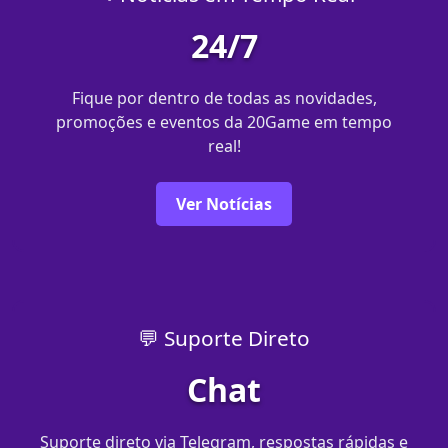
24/7
Fique por dentro de todas as novidades,
promoções e eventos da 20Game em tempo
real!
Ver Notícias
💬 Suporte Direto
Chat
Suporte direto via Telegram, respostas rápidas e