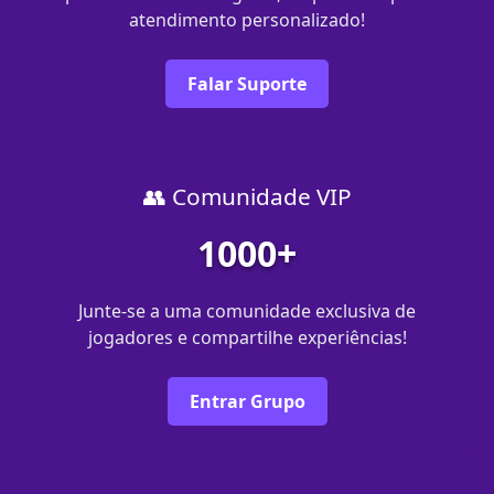
atendimento personalizado!
Falar Suporte
👥 Comunidade VIP
1000+
Junte-se a uma comunidade exclusiva de
jogadores e compartilhe experiências!
Entrar Grupo