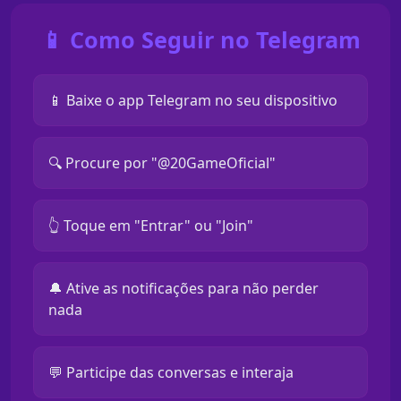
📱 Como Seguir no Telegram
📱 Baixe o app Telegram no seu dispositivo
🔍 Procure por "@20GameOficial"
👆 Toque em "Entrar" ou "Join"
🔔 Ative as notificações para não perder
nada
💬 Participe das conversas e interaja