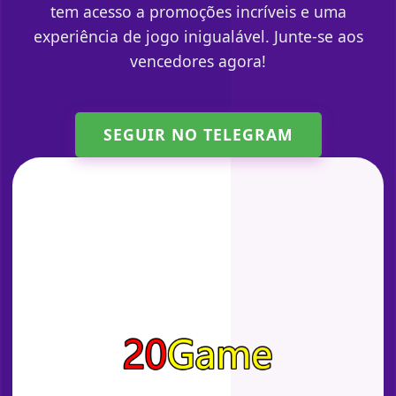
tem acesso a promoções incríveis e uma
experiência de jogo inigualável. Junte-se aos
vencedores agora!
SEGUIR NO TELEGRAM