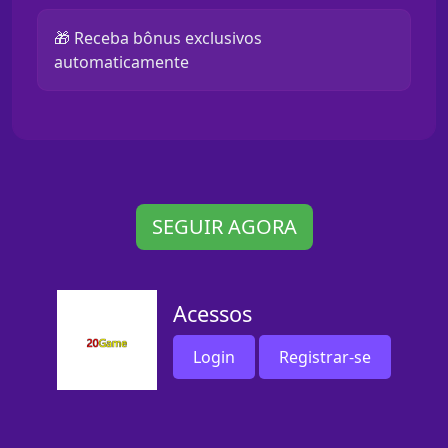
🎁 Receba bônus exclusivos
automaticamente
SEGUIR AGORA
Acessos
Login
Registrar-se