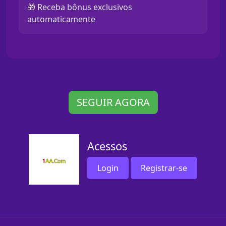
🎁 Receba bônus exclusivos
automaticamente
SEGUIR AGORA
Acessos
Login
Registrar-se