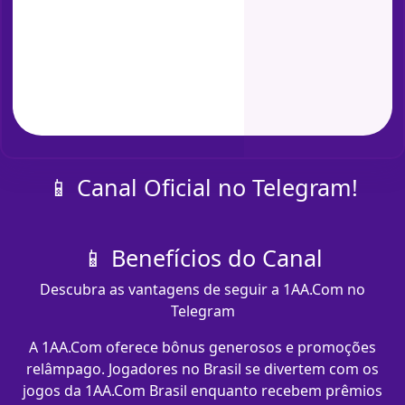
📱 Canal Oficial no Telegram!
📱 Benefícios do Canal
Descubra as vantagens de seguir a 1AA.Com no
Telegram
A 1AA.Com oferece bônus generosos e promoções
relâmpago. Jogadores no Brasil se divertem com os
jogos da 1AA.Com Brasil enquanto recebem prêmios