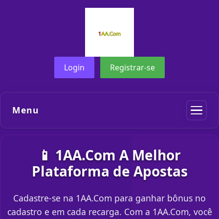
Login
Registrar-se
Menu
📱 1AA.Com A Melhor
Plataforma de Apostas
Cadastre-se na 1AA.Com para ganhar bônus no
cadastro e em cada recarga. Com a 1AA.Com, você