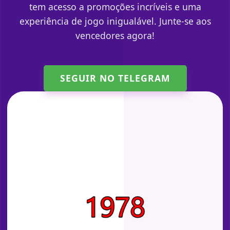
tem acesso a promoções incríveis e uma
experiência de jogo inigualável. Junte-se aos
vencedores agora!
SEGUIR NO TELEGRAM