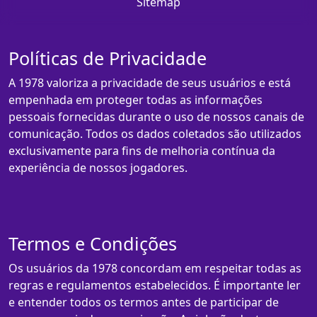
Sitemap
Políticas de Privacidade
A 1978 valoriza a privacidade de seus usuários e está
empenhada em proteger todas as informações
pessoais fornecidas durante o uso de nossos canais de
comunicação. Todos os dados coletados são utilizados
exclusivamente para fins de melhoria contínua da
experiência de nossos jogadores.
Termos e Condições
Os usuários da 1978 concordam em respeitar todas as
regras e regulamentos estabelecidos. É importante ler
e entender todos os termos antes de participar de