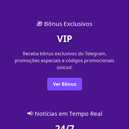
🎁 Bônus Exclusivos
VIP
Receba bônus exclusivos do Telegram,
promoções especiais e códigos promocionais
únicos!
Ver Bônus
📢 Notícias em Tempo Real
24/7