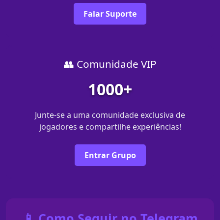
Falar Suporte
👥 Comunidade VIP
1000+
Junte-se a uma comunidade exclusiva de
jogadores e compartilhe experiências!
Entrar Grupo
📱 Como Seguir no Telegram