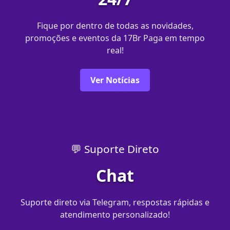
Fique por dentro de todas as novidades,
promoções e eventos da 17Br Paga em tempo
real!
Ver Notícias
💬 Suporte Direto
Chat
Suporte direto via Telegram, respostas rápidas e
atendimento personalizado!