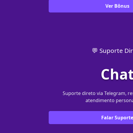
Ver Bônus
💬 Suporte Di
Cha
Suporte direto via Telegram, r
atendimento persona
Falar Suport