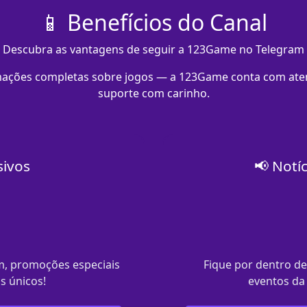
📱 Benefícios do Canal
Descubra as vantagens de seguir a 123Game no Telegram
mações completas sobre jogos — a 123Game conta com aten
suporte com carinho.
sivos
📢 Notí
m, promoções especiais
Fique por dentro d
s únicos!
eventos da