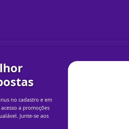
lhor
postas
ônus no cadastro e em
m acesso a promoções
ualável. Junte-se aos