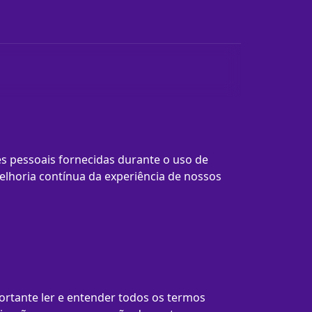
s pessoais fornecidas durante o uso de
elhoria contínua da experiência de nossos
rtante ler e entender todos os termos