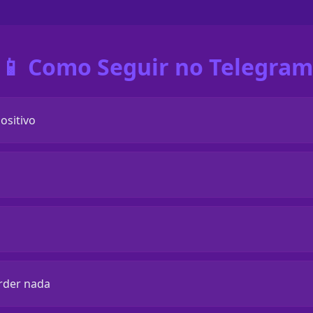
📱 Como Seguir no Telegram
ositivo
erder nada