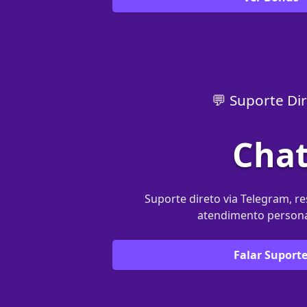
💬 Suporte Di
Cha
Suporte direto via Telegram, r
atendimento persona
Falar Suport