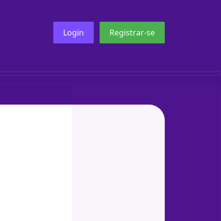
Login
Registrar-se