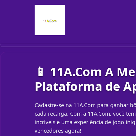
📱 11A.Com A Me
Plataforma de A
Cadastre-se na 11A.Com para ganhar b
cada recarga. Com a 11A.Com, você te
incríveis e uma experiência de jogo inig
vencedores agora!