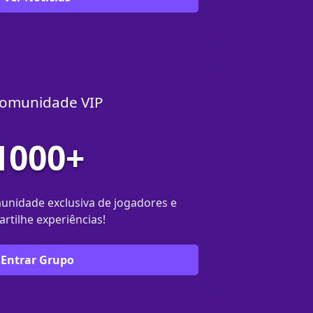
Comunidade VIP
1000+
unidade exclusiva de jogadores e
rtilhe experiências!
Entrar Grupo