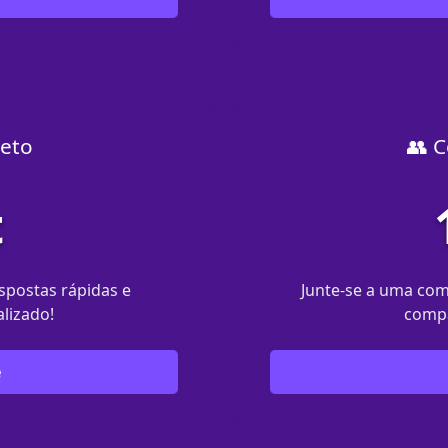
reto
👥 
t
espostas rápidas e
Junte-se a uma com
lizado!
compa
e