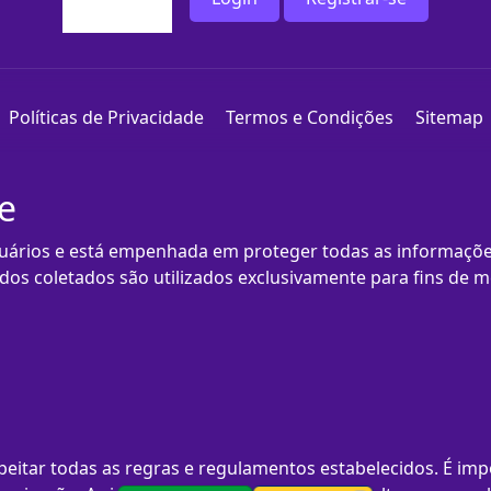
Políticas de Privacidade
Termos e Condições
Sitemap
de
suários e está empenhada em proteger todas as informaçõe
os coletados são utilizados exclusivamente para fins de m
itar todas as regras e regulamentos estabelecidos. É impo