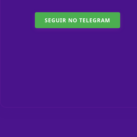
SEGUIR NO TELEGRAM