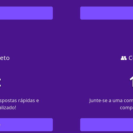
reto
👥 
t
espostas rápidas e
Junte-se a uma com
lizado!
compa
e