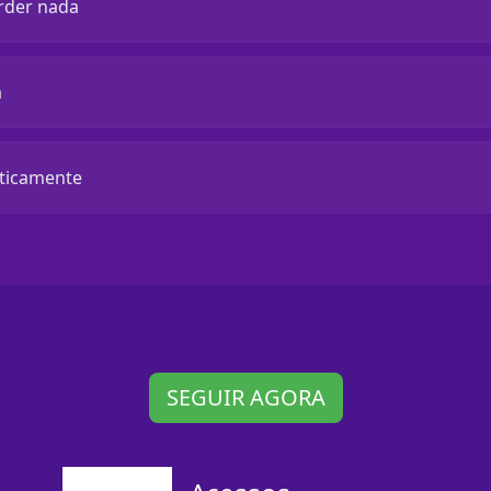
erder nada
a
aticamente
SEGUIR AGORA