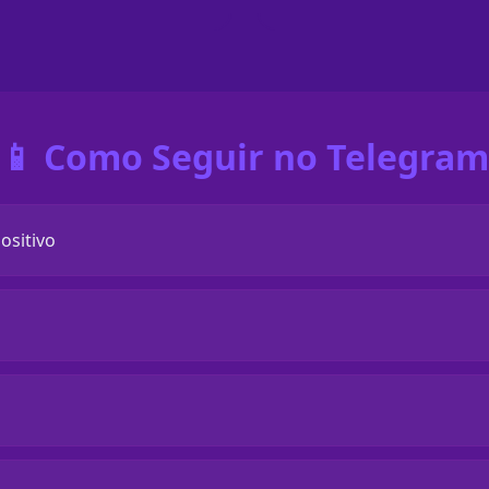
📱 Como Seguir no Telegram
ositivo