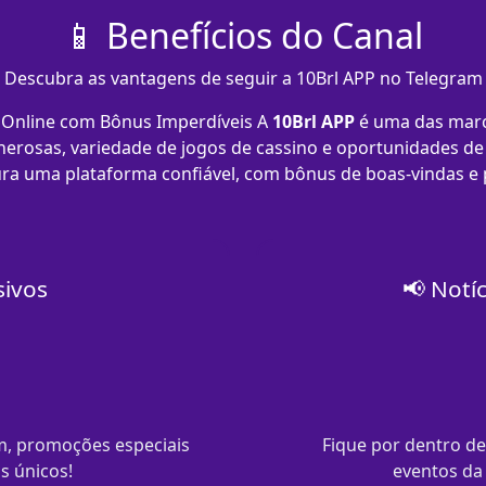
📱 Benefícios do Canal
Descubra as vantagens de seguir a 10Brl APP no Telegram
s Online com Bônus Imperdíveis A
10Brl APP
é uma das marc
erosas, variedade de jogos de cassino e oportunidades de
ura uma plataforma confiável, com bônus de boas-vindas e
sivos
📢 Notí
m, promoções especiais
Fique por dentro d
s únicos!
eventos da