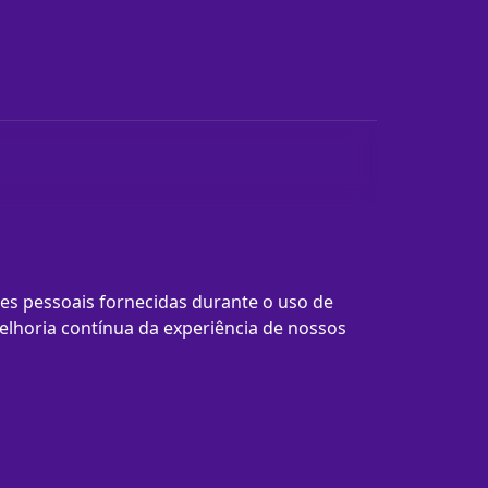
es pessoais fornecidas durante o uso de
elhoria contínua da experiência de nossos